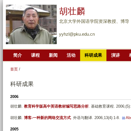
跳
胡壮麟
转
到
北京大学外国语学院资深教授、博导
页
yyhzl@pku.edu.cn
面
的
主
简介
课程
新闻
活动
科研成果
演讲
要
内
首页
/
容
部
科研成果
分
2006
胡壮麟
.
教育科学版高中英语教材编写思路分析
. 基础教育课程. 2006;(5):3
胡壮麟
.
博客-一种新的网络交流方式
. 外语与翻译. 2006;13(4):1-8.
Ab
2005