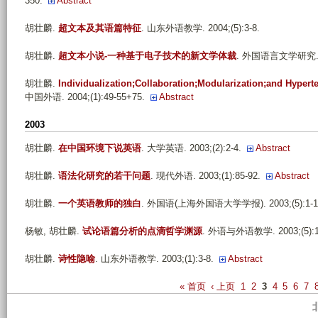
350.
Abstract
胡壮麟
.
超文本及其语篇特征
. 山东外语教学. 2004;(5):3-8.
胡壮麟
.
超文本小说-一种基于电子技术的新文学体裁
. 外国语言文学研究. 200
胡壮麟
.
Individualization;Collaboration;Modularization;and Hypert
中国外语. 2004;(1):49-55+75.
Abstract
2003
胡壮麟
.
在中国环境下说英语
. 大学英语. 2003;(2):2-4.
Abstract
胡壮麟
.
语法化研究的若干问题
. 现代外语. 2003;(1):85-92.
Abstract
胡壮麟
.
一个英语教师的独白
. 外国语(上海外国语大学学报). 2003;(5):1-1
杨敏, 胡壮麟
.
试论语篇分析的点滴哲学渊源
. 外语与外语教学. 2003;(5):1
胡壮麟
.
诗性隐喻
. 山东外语教学. 2003;(1):3-8.
Abstract
P
« 首页
‹ 上页
1
2
3
4
5
6
7
a