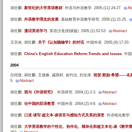
胡壮麟
.
新世纪的大学英语教材
. 外语与外语教学. 2005;(11):24-27.
Ab
胡壮麟
.
外语教学理念的发展
. 基础教育外语教学研究. 2005;(1):21-25.
胡壮麟
.
漫话英语学习
. 英语沙龙(初级版). 2005;(1):52-53.
Abstract
王宗炎, 胡壮麟
.
关于《认知隐喻学》的对话
. 中国外语. 2005;(4):17-20.
胡壮麟
.
China's English Education Reform:Trends and Issues
. 中国外
2004
任绍曾, 胡壮麟, 王德春, 戚雨村, 俞约法, 刘光准
.
祝贺·鼓励·希望——
5.
Abstract
胡壮麟
.
我与《外语研究》
. 外语研究. 2004;(1):2-3.
Abstract
胡壮麟
.
论中国的双语教育
. 中国外语. 2004;(2):4-8.
Abstract
胡壮麟
.
口述·读写·超文本-谈语言与感知方式关系的演变
. 外语电化教学. 20
胡壮麟
.
大学英语教学的个性化、协作化、模块化和超文本化-谈《教学