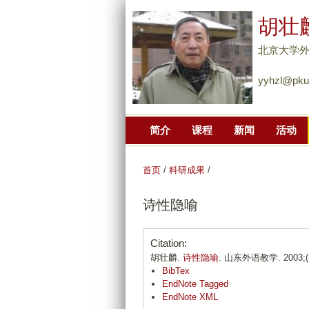
胡壮
北京大学
yyhzl@pku
简介
课程
新闻
活动
首页
/
科研成果
/
诗性隐喻
Citation:
胡壮麟.
诗性隐喻
. 山东外语教学. 2003;(1)
BibTex
EndNote Tagged
EndNote XML