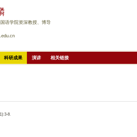
跳
麟
转
到
外国语学院资深教授、博导
页
.edu.cn
面
的
主
科研成果
演讲
相关链接
要
内
容
部
分
:3-8.