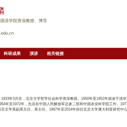
跳
麟
转
到
外国语学院资深教授、博导
页
.edu.cn
面
的
主
科研成果
演讲
相关链接
要
内
容
部
分
1933年3月生，北京大学哲学社会科学资深教授。1950年至1952年就读于清
954年至1972年，先后在中国人民解放军总参二部和中国农业科学院工作。197
言文学系副系主任、系主任。1997年至2014年担任北京大学澳大利亚研究中