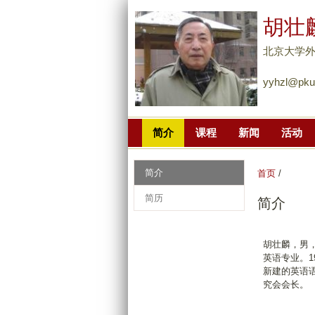
胡壮
北京大学
yyhzl@pku
简介
课程
新闻
活动
简介
首页
/
简历
简介
胡壮麟，男，
英语专业。1
新建的英语语
究会会长。