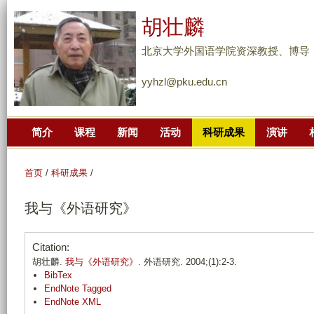
跳
胡壮麟
转
到
北京大学外国语学院资深教授、博导
页
yyhzl@pku.edu.cn
面
的
主
简介
课程
新闻
活动
科研成果
演讲
要
内
容
首页
/
科研成果
/
部
我与《外语研究》
分
Citation:
胡壮麟.
我与《外语研究》
. 外语研究. 2004;(1):2-3.
BibTex
EndNote Tagged
EndNote XML