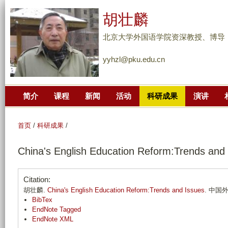
跳
胡壮麟
转
到
北京大学外国语学院资深教授、博导
页
yyhzl@pku.edu.cn
面
的
主
简介
课程
新闻
活动
科研成果
演讲
要
内
容
首页
/
科研成果
/
部
China's English Education Reform:Trends and
分
Citation:
胡壮麟.
China's English Education Reform:Trends and Issues
. 中国外语
BibTex
EndNote Tagged
EndNote XML