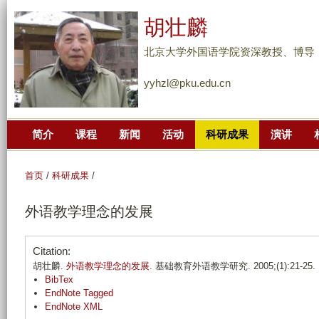
跳
胡壮麟
转
到
北京大学外国语学院资深教授、博导
页
yyhzl@pku.edu.cn
面
的
主
简介
课程
新闻
活动
科研成果
演讲
要
内
容
首页
/
科研成果
/
部
外语教学理念的发展
分
Citation:
胡壮麟.
外语教学理念的发展
. 基础教育外语教学研究. 2005;(1):21-25.
BibTex
EndNote Tagged
EndNote XML