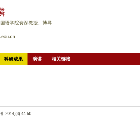
跳
麟
转
到
外国语学院资深教授、博导
页
.edu.cn
面
的
主
科研成果
演讲
相关链接
要
内
容
部
分
 2014;(3):44-50.