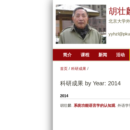
胡壮
北京大学
yyhzl@pku
简介
课程
新闻
活动
首页
/
科研成果
/
科研成果 by Year: 2014
2014
胡壮麟
.
系统功能语言学的认知观
. 外语学刊.