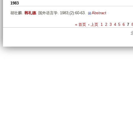
1983
胡壮麟
.
韩礼德
. 国外语言学. 1983;(2):60-63.
Abstract
P
« 首页
‹ 上页
1
2
3
4
5
6
7
a
g
e
s