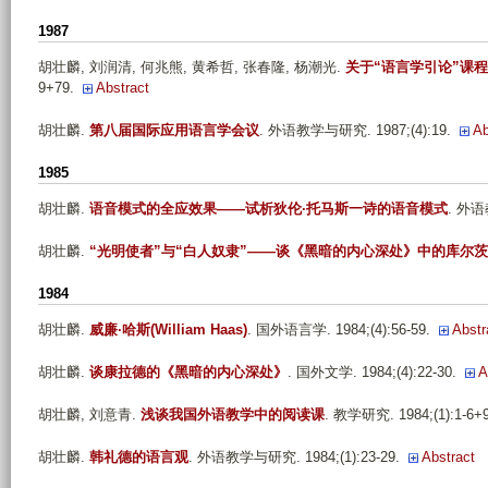
1987
胡壮麟, 刘润清, 何兆熊, 黄希哲, 张春隆, 杨潮光
.
关于“语言学引论”课程
9+79.
Abstract
胡壮麟
.
第八届国际应用语言学会议
. 外语教学与研究. 1987;(4):19.
Ab
1985
胡壮麟
.
语音模式的全应效果——试析狄伦·托马斯一诗的语音模式
. 外语
胡壮麟
.
“光明使者”与“白人奴隶”——谈《黑暗的内心深处》中的库尔茨
1984
胡壮麟
.
威廉·哈斯(William Haas)
. 国外语言学. 1984;(4):56-59.
Abstr
胡壮麟
.
谈康拉德的《黑暗的内心深处》
. 国外文学. 1984;(4):22-30.
A
胡壮麟, 刘意青
.
浅谈我国外语教学中的阅读课
. 教学研究. 1984;(1):1-6+9
胡壮麟
.
韩礼德的语言观
. 外语教学与研究. 1984;(1):23-29.
Abstract