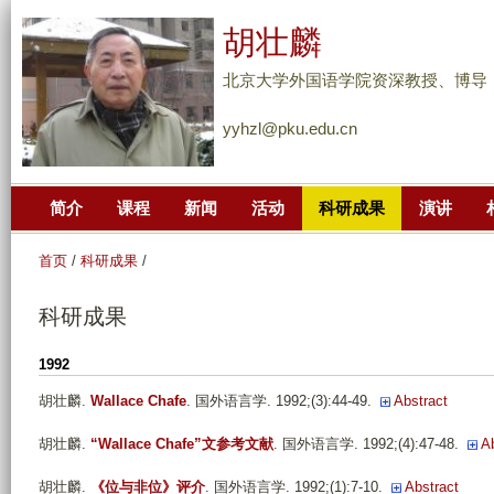
跳
胡壮麟
转
到
北京大学外国语学院资深教授、博导
页
yyhzl@pku.edu.cn
面
的
主
简介
课程
新闻
活动
科研成果
演讲
要
内
首页
/
科研成果
/
容
部
科研成果
分
1992
胡壮麟
.
Wallace Chafe
. 国外语言学. 1992;(3):44-49.
Abstract
胡壮麟
.
“Wallace Chafe”文参考文献
. 国外语言学. 1992;(4):47-48.
A
胡壮麟
.
《位与非位》评介
. 国外语言学. 1992;(1):7-10.
Abstract