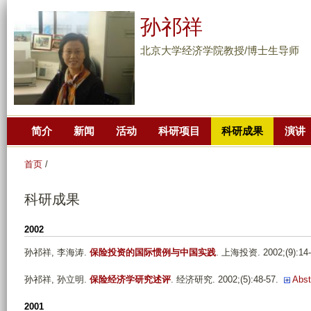
跳
孙祁祥
转
到
北京大学经济学院教授/博士生导师
页
面
的
主
简介
新闻
活动
科研项目
科研成果
演讲
要
内
首页
/
容
部
科研成果
分
2002
孙祁祥, 李海涛
.
保险投资的国际惯例与中国实践
. 上海投资. 2002;(9):14-
孙祁祥, 孙立明
.
保险经济学研究述评
. 经济研究. 2002;(5):48-57.
Abst
2001