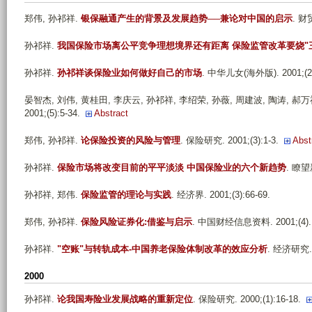
郑伟, 孙祁祥
.
银保融通产生的背景及发展趋势──兼论对中国的启示
. 财贸
孙祁祥
.
我国保险市场离公平竞争理想境界还有距离 保险监管改革要烧"
孙祁祥
.
孙祁祥谈保险业如何做好自己的市场
. 中华儿女(海外版). 2001;(24
晏智杰, 刘伟, 黄桂田, 李庆云, 孙祁祥, 李绍荣, 孙薇, 周建波, 陶涛, 郝
2001;(5):5-34.
Abstract
郑伟, 孙祁祥
.
论保险投资的风险与管理
. 保险研究. 2001;(3):1-3.
Abst
孙祁祥
.
保险市场将改变目前的平平淡淡 中国保险业的六个新趋势
. 瞭望新
孙祁祥, 郑伟
.
保险监管的理论与实践
. 经济界. 2001;(3):66-69.
郑伟, 孙祁祥
.
保险风险证券化:借鉴与启示
. 中国财经信息资料. 2001;(4).
孙祁祥
.
"空账"与转轨成本-中国养老保险体制改革的效应分析
. 经济研究. 2
2000
孙祁祥
.
论我国寿险业发展战略的重新定位
. 保险研究. 2000;(1):16-18.