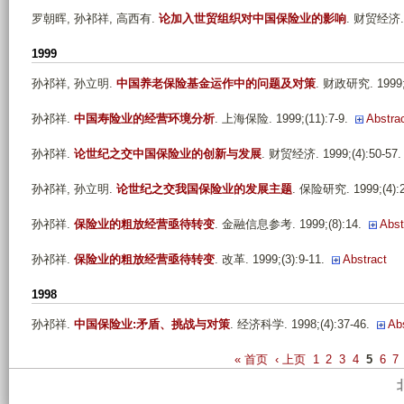
罗朝晖, 孙祁祥, 高西有
.
论加入世贸组织对中国保险业的影响
. 财贸经济. 2
1999
孙祁祥, 孙立明
.
中国养老保险基金运作中的问题及对策
. 财政研究. 1999;(
孙祁祥
.
中国寿险业的经营环境分析
. 上海保险. 1999;(11):7-9.
Abstra
孙祁祥
.
论世纪之交中国保险业的创新与发展
. 财贸经济. 1999;(4):50-57.
孙祁祥, 孙立明
.
论世纪之交我国保险业的发展主题
. 保险研究. 1999;(4):2
孙祁祥
.
保险业的粗放经营亟待转变
. 金融信息参考. 1999;(8):14.
Abst
孙祁祥
.
保险业的粗放经营亟待转变
. 改革. 1999;(3):9-11.
Abstract
1998
孙祁祥
.
中国保险业:矛盾、挑战与对策
. 经济科学. 1998;(4):37-46.
Ab
P
« 首页
‹ 上页
1
2
3
4
5
6
7
a