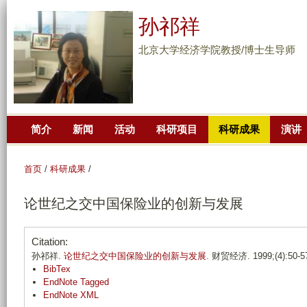
跳
孙祁祥
转
到
北京大学经济学院教授/博士生导师
页
面
的
主
简介
新闻
活动
科研项目
科研成果
演讲
要
内
容
首页
/
科研成果
/
部
论世纪之交中国保险业的创新与发展
分
Citation:
孙祁祥.
论世纪之交中国保险业的创新与发展
. 财贸经济. 1999;(4):50-5
BibTex
EndNote Tagged
EndNote XML