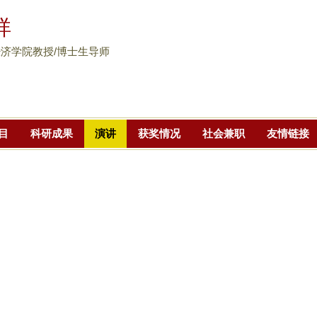
跳
祥
转
到
济学院教授/博士生导师
页
面
的
主
目
科研成果
演讲
获奖情况
社会兼职
友情链接
要
内
容
部
分