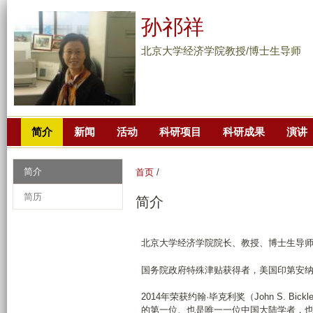
跳
孙祁祥
转
到
北京大学经济学院教授/博士生导师
页
面
的
主
简介
新闻
活动
科研项目
科研成果
演讲
要
内
容
简介
首页
/
部
简历
简介
分
北京大学经济学院院长、教授、博士生导
国务院政府特殊津贴获得者，美国印第安
2014年荣获约翰·毕克利奖（John S. Bi
的第一位、也是唯一一位中国大陆学者，也