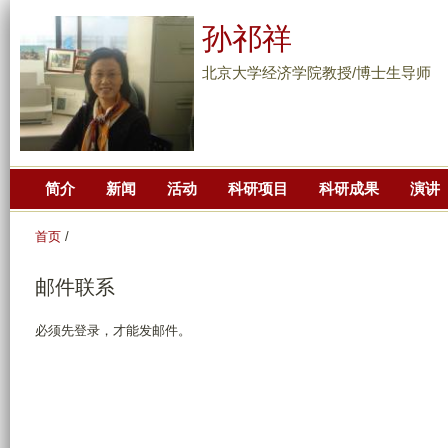
跳
孙祁祥
转
到
北京大学经济学院教授/博士生导师
页
面
的
主
简介
新闻
活动
科研项目
科研成果
演讲
要
内
首页
/
容
部
邮件联系
分
必须先登录，才能发邮件。