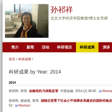
跳
孙祁祥
转
到
北京大学经济学院教授/博士生导师
页
面
的
主
简介
新闻
活动
科研项目
科研成果
演讲
要
内
首页
/
科研成果
/
容
部
科研成果 by Year: 2014
分
2014
孙祁祥, 郑伟
.
金融危机与保险监管
. 中国金融. 2014;(1):38-40.
Abstra
孙祁祥, 锁凌燕, 郑伟
.
城镇化背景下社会公平保障体系建设的国际经验
53.
Abstract