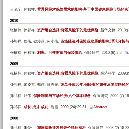
王晓全, 孙祁祥
.
背景风险对保险需求的影响-基于中国健康保险市场的实
2010
张楠楠, 孙祁祥
.
资产组合选择:背景风险下的最优保险
. 新华文摘. 2010;(3
孙祁祥, 郑伟, 锁凌燕, 何小伟
.
市场经济对保险业发展的影响:理论分析
张楠楠, 孙祁祥
.
利率、可变财富与保险供给
. 保险研究. 2010;(6):3-8.
2009
张楠楠, 孙祁祥
.
资产组合选择:背景风险下的最优保险
. 经济科学. 2009;(5
孙祁祥, 锁凌燕, 郑伟, 肖志光
.
改革开放30年:保险业的嬗变及发展路径
孙祁祥, 郑伟
.
保险制度与市场经济:六个基本理念
. 保险研究. 2009;(7):19
孙祁祥
.
成长·成才·成功
. 晚霞. 2009;(24):29-31.
Abstract
2008
孙祁祥, 朱俊生
.
我国保险业发展评价指标探析
. 保险研究. 2008;(2):18-23