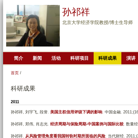
跳
孙祁祥
转
到
北京大学经济学院教授/博士生导师
页
面
的
主
简介
新闻
活动
科研项目
科研成果
演讲
要
内
首页
/
容
部
科研成果
分
2011
孙祁祥, 刘宇飞, 段誉
.
美国主权信用评级下调的影响
. 中国金融. 2011;(16)
孙祁祥, 郑伟, 肖志光
.
经济周期与保险周期-中国案例与国际比较
. 数量经济
孙祁祥
.
从风险管理角度看我国转轨时期所面临的风险
. 当代财经. 2011;(2