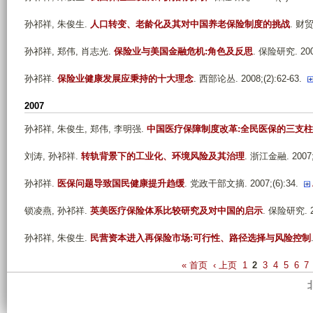
孙祁祥, 朱俊生
.
人口转变、老龄化及其对中国养老保险制度的挑战
. 财贸
孙祁祥, 郑伟, 肖志光
.
保险业与美国金融危机:角色及反思
. 保险研究. 2008
孙祁祥
.
保险业健康发展应秉持的十大理念
. 西部论丛. 2008;(2):62-63.
2007
孙祁祥, 朱俊生, 郑伟, 李明强
.
中国医疗保障制度改革:全民医保的三支
刘涛, 孙祁祥
.
转轨背景下的工业化、环境风险及其治理
. 浙江金融. 2007;(
孙祁祥
.
医保问题导致国民健康提升趋缓
. 党政干部文摘. 2007;(6):34.
锁凌燕, 孙祁祥
.
英美医疗保险体系比较研究及对中国的启示
. 保险研究. 20
孙祁祥, 朱俊生
.
民营资本进入再保险市场:可行性、路径选择与风险控制
P
« 首页
‹ 上页
1
2
3
4
5
6
7
a
g