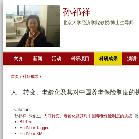
跳
孙祁祥
转
到
北京大学经济学院教授/博士生导师
页
面
的
主
简介
新闻
活动
科研项目
科研成果
演讲
要
内
容
首页
/
科研成果
/
部
人口转变、老龄化及其对中国养老保险制度的
分
Citation:
孙祁祥, 朱俊生.
人口转变、老龄化及其对中国养老保险制度的挑战
. 财
BibTex
EndNote Tagged
EndNote XML