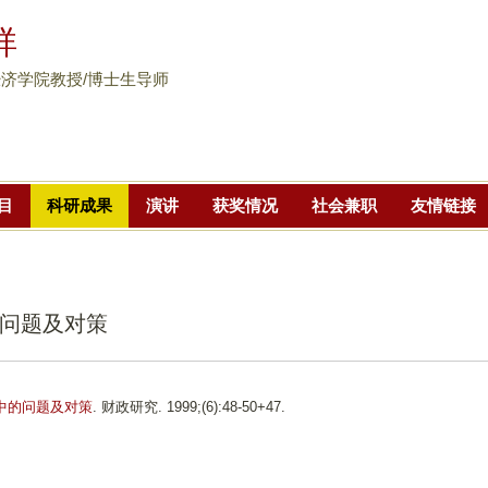
跳
祥
转
到
济学院教授/博士生导师
页
面
的
主
目
科研成果
演讲
获奖情况
社会兼职
友情链接
要
内
容
部
问题及对策
分
中的问题及对策
. 财政研究. 1999;(6):48-50+47.