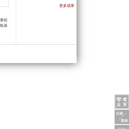
更多成果
要组
险基