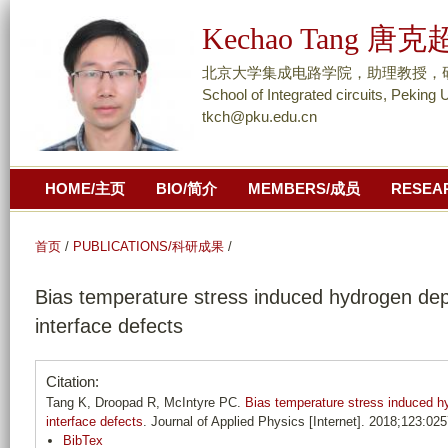
跳
Kechao Tang 唐克
转
到
北京大学集成电路学院，助理教授，研究员/ As
页
School of Integrated circuits, Peking 
tkch@pku.edu.cn
面
的
主
HOME/主页
BIO/简介
MEMBERS/成员
RESEA
要
内
容
首页
/
PUBLICATIONS/科研成果
/
部
Bias temperature stress induced hydrogen de
分
interface defects
Citation:
Tang K, Droopad R, McIntyre PC.
Bias temperature stress induced 
interface defects
. Journal of Applied Physics [Internet]. 2018;123:02
BibTex