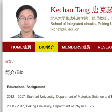
跳
Kechao Tang 唐克
转
到
北京大学集成电路学院，助理教授，研究员/ As
页
School of Integrated circuits, Peking 
tkch@pku.edu.cn
面
的
主
HOME/主页
BIO/简介
MEMBERS/成员
RESEA
要
内
容
首页
/
部
简介/Bio
分
Educational Background
2012 – 2017, Stanford University, Department of Materials Science and 
2008 - 2012, Peking University, Department of Physics, B.S.