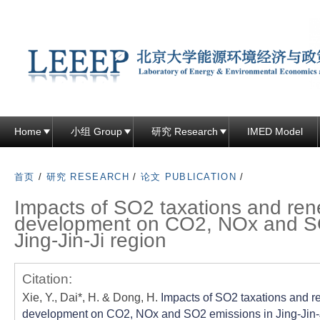
跳
转
到
页
面
的
主
Home
小组 Group
研究 Research
IMED Model
要
内
首页
/
研究 RESEARCH
/
论文 PUBLICATION
/
容
Impacts of SO2 taxations and re
部
development on CO2, NOx and SO
分
Jing-Jin-Ji region
Citation:
Xie, Y., Dai*, H. & Dong, H.
Impacts of SO2 taxations and 
development on CO2, NOx and SO2 emissions in Jing-Jin-J