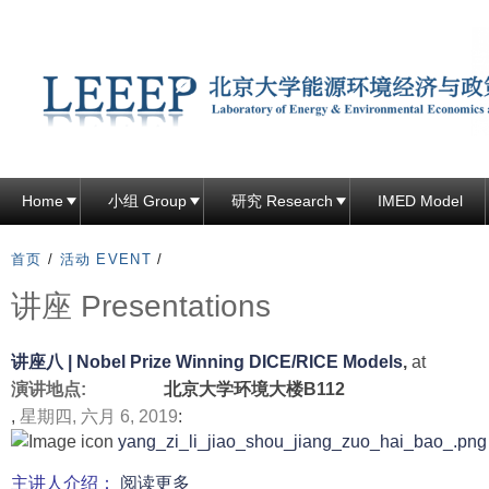
跳
转
到
页
面
的
主
Home
小组 Group
研究 Research
IMED Model
要
内
首页
/
活动 EVENT
/
容
讲座 Presentations
部
分
讲座八 | Nobel Prize Winning DICE/RICE Models
,
at
演讲地点:
北京大学环境大楼B112
,
星期四, 六月 6, 2019
:
yang_zi_li_jiao_shou_jiang_zuo_hai_bao_.png
有
主讲人介绍：
阅读更多