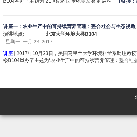
B104举办了主题为“21世纪的国际环境政治”的讲座。
业
【链接：
染
能
对
源
我
与
国
讲座一：农业生产中的可持续营养管理：整合社会与生态视角
水
人
演讲地点:
北京大学环境大楼B104
-
群
,
星期一, 十月 23, 2017
大
的
气
讲座
| 2017年10月23日，美国马里兰大学环境科学系助理
健
污
楼B104举办了主题为“农业生产中的可持续营养管理：整合社
康
染
与
关
经
系
济
的
影
探
响
究