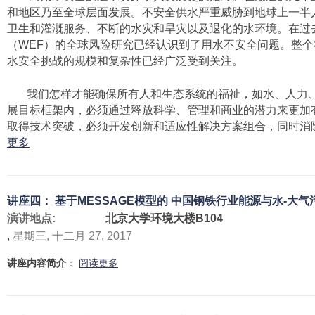
i
和地区乃至全球层面发展。不安全供水严重威胁到地球上一半
林
n
卫生和灌溉服务、不断的水灾和旱灾以及退化的水环境。在过
自
g
（WEF）的全球风险研究已经认识到了用水不安全问题。整
由
D
水安全挑战的规模和复杂性已经广泛受到关注。
大
I
学
C
我们怎样才能确保所有人和生态系统的福祉，如水、人力、
“
E
展目标框架内，必须通过释放科学、管理和商业的潜力来更加
中
/
取得技术突破，必须开发创新和适应性解决方案组合，同时消
德
R
有
更多
气
I
关
候
C
讲
政
E
座
策
M
讲座四： 基于MESSAGE模型的 中国钢铁行业能源与水-大
五
与
o
演讲地点:
北京大学环境大楼B104
：
可
d
,
星期三, 十二月 27, 2017
能
持
e
源
续
有
讲座内容简介
：
阅读更多
l
与
发
关
s
水
展
讲
资
”
座