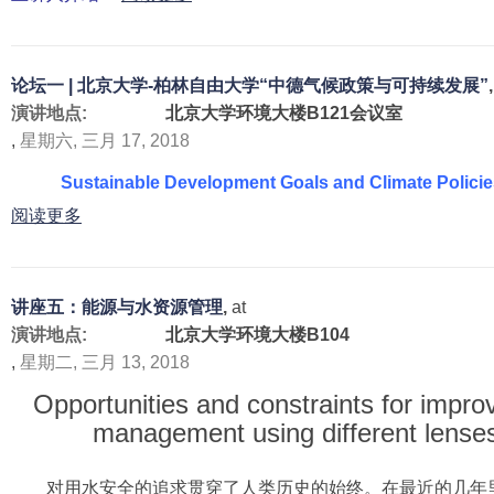
关
讲
座
论坛一 | 北京大学-柏林自由大学“中德气候政策与可持续发展”
八
演讲地点:
北京大学环境大楼B121会议室
|
,
星期六, 三月 17, 2018
N
o
Sustainable Development Goals and Climate Polici
b
有
阅读更多
e
关
l
论
P
坛
r
讲座五：能源与水资源管理
,
at
一
i
演讲地点:
北京大学环境大楼B104
|
z
,
星期二, 三月 13, 2018
北
e
京
Opportunities and constraints for impr
W
大
i
management using different lense
学
n
-
n
对用水安全的追求贯穿了人类历史的始终。在最近的几年里
柏