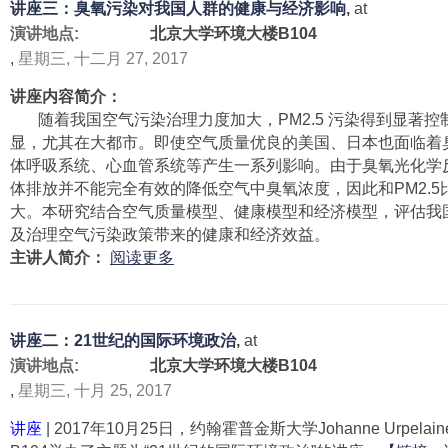
源
讲座三：臭氧污染对我国人群的健康与经济影响
,
at
四
管
演讲地点:
北京大学环境大楼B104
：
理
,
星期三, 十二月 27, 2017
基
于
讲座内容简介：
M
随着我国空气污染治理力度加大，PM2.5 污染得到显著控
E
显，尤其在大都市。即使空气质量优良的美国、日本也面临着
S
体呼吸系统、心血管系统等产生一系列影响。由于臭氧光化学
S
体排放并不能完全有效的降低空气中臭氧浓度，因此和PM2.
A
大。本研究结合空气质量模型、健康模型和经济模型，评估我
G
及治理空气污染政策带来的健康和经济效益。
E
有
主讲人简介：
阅读更多
模
关
型
讲
的
座
中
讲座二：21世纪的国际环境政治
,
at
三
国
演讲地点:
北京大学环境大楼B104
：
钢
,
星期三, 十月 25, 2017
臭
铁
氧
讲座
| 2017年10月25日，约翰霍普金斯大学Johanne Urpe
行
污