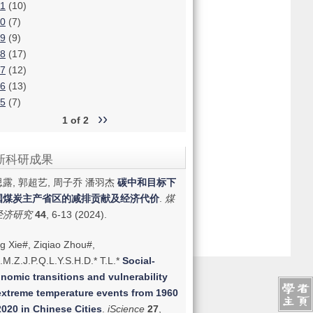
1
(10)
0
(7)
9
(9)
8
(17)
7
(12)
6
(13)
5
(7)
››
1 of 2
新科研成果
露, 郭超艺, 周子乔 潘羽杰
碳中和目标下
国煤炭主产省区的减排贡献及经济代价
.
煤
经济研究
44
, 6-13 (2024).
g Xie#, Ziqiao Zhou#,
.M.Z.J.P.Q.L.Y.S.H.D.* T.L.*
Social-
nomic transitions and vulnerability
extreme temperature events from 1960
2020 in Chinese Cities
.
iScience
27
,