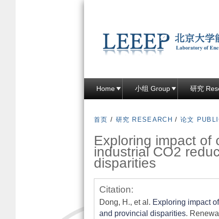
Home
小组 Group
研究 Res
首页
/
研究 RESEARCH
/
论文 PUBLI
Exploring impact of 
industrial CO2 reduc
disparities
Citation:
Dong, H., et al.
Exploring impact of
and provincial disparities
. Renewa