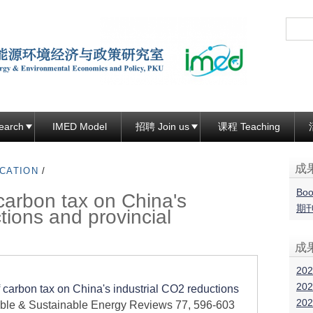
跳
转
到
页
面
的
主
earch
IMED Model
招聘 Join us
课程 Teaching
要
内
成
CATION
/
容
Boo
carbon tax on China's
部
期
tions and provincial
分
成
202
202
 carbon tax on China's industrial CO2 reductions
202
ble & Sustainable Energy Reviews 77, 596-603