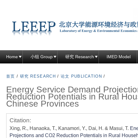
跳
转
到
页
面
的
主
Home
小组 Group
研究 Research
IMED Model
要
内
首页
/
研究 RESEARCH
/
论文 PUBLICATION
/
容
Energy Service Demand Projecti
部
Reduction Potentials in Rural Hou
分
Chinese Provinces
Citation:
Xing, R., Hanaoka, T., Kanamori, Y., Dai, H. & Masui, T.
Ene
Projections and CO2 Reduction Potentials in Rural House