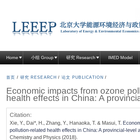
跳
转
到
页
面
的
主
Home
小组 Group
研究 Research
IMED Model
要
内
首页
/
研究 RESEARCH
/
论文 PUBLICATION
/
容
Economic impacts from ozone poll
部
health effects in China: A provincia
分
Citation:
Xie, Y., Dai*, H., Zhang, Y., Hanaoka, T. & Masui, T.
Econom
pollution-related health effects in China: A provincial-level 
Chemistry and Physics (2018).