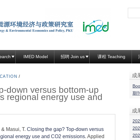
跳
转
到
页
面
的
主
earch
IMED Model
招聘 Join us
课程 Teaching
要
内
成
CATION
/
容
Boo
op-down versus bottom-up
部
期
's regional energy use and
分
成
202
202
. & Masui, T.
Closing the gap? Top-down versus
202
regional energy use and CO2 emissions
. Applied