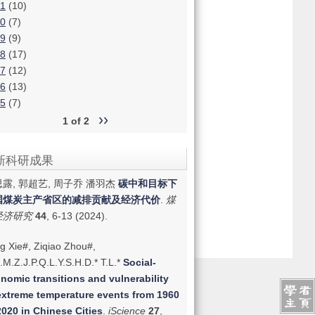
1
(10)
0
(7)
9
(9)
8
(17)
7
(12)
6
(13)
5
(7)
››
1 of 2
新科研成果
露, 郭超艺, 周子乔 潘羽杰
碳中和目标下
国煤炭主产省区的减排贡献及经济代价
.
煤
经济研究
44
, 6-13 (2024).
g Xie#, Ziqiao Zhou#,
.M.Z.J.P.Q.L.Y.S.H.D.* T.L.*
Social-
nomic transitions and vulnerability
extreme temperature events from 1960
2020 in Chinese Cities
.
iScience
27
,