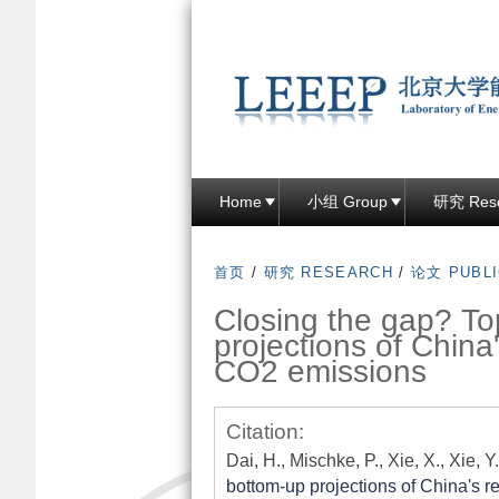
Home
小组 Group
研究 Res
首页
/
研究 RESEARCH
/
论文 PUBLI
Closing the gap? T
projections of China
CO2 emissions
Citation:
Dai, H., Mischke, P., Xie, X., Xie, Y
bottom-up projections of China's 