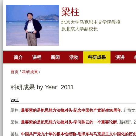
跳
梁柱
转
到
北京大学马克思主义学院教授
页
原北京大学副校长
面
的
主
简介
课程
新闻
活动
科研成果
演讲
要
内
首页
/
科研成果
/
容
部
科研成果 by Year: 2011
分
2011
梁柱
.
最要紧的是把思想方法搞对头-纪念中国共产党诞生90周年
. 红旗文稿.
梁柱
.
最要紧的是把思想方法搞对头-学习陈云的一个重要论断
. 新视野. 20
梁柱
.
中国共产党九十年的根本性经验-毛泽东与马克思主义中国化的历