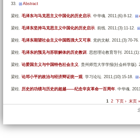
33.
Abstract
梁柱
.
毛泽东与马克思主义中国化的历史启示
. 中华魂. 2011;(6):8-12.
梁柱
.
毛泽东坚持马克思主义中国化的历史启示
. 前线. 2011;(3):11-12.
梁柱
.
毛泽东期望社会主义中国既强大又可亲
. 党的文献. 2011;(3):70-76.
梁柱
.
毛泽东的预见与苏联解体的历史教训
. 思想理论教育导刊. 2011;(1):3
梁柱
.
论爱国主义与中国特色社会主义
. 贵州师范大学学报(社会科学版). 2011
梁柱
.
论邓小平的政治与经济辩证统一观
. 学习论坛. 2011;(10):15-18.
梁柱
.
历史的功绩与历史的超越——纪念辛亥革命一百周年
. 中华魂. 2011;
P
1
2
下页 ›
末页 
a
g
e
s