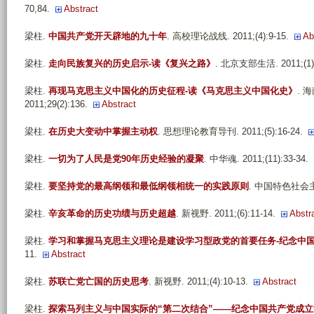
70,84.
Abstract
梁柱
.
中国共产党开天辟地的九十年
. 高校理论战线. 2011;(4):9-15.
Ab
梁柱
.
走向民族复兴的历史启示-读《复兴之路》
. 北京支部生活. 2011;(1):
梁柱
.
再现马克思主义中国化的历史征程-读《马克思主义中国化史》
. 
2011;29(2):136.
Abstract
梁柱
.
在历史大变动中掌握主动权
. 思想理论教育导刊. 2011;(5):16-24.
梁柱
.
一切为了人民是党90年历史经验的凝聚
. 中华魂. 2011;(11):33-34.
梁柱
.
要坚持党的最高纲领和最低纲领相统一的实践原则
. 中国特色社会主义研
梁柱
.
辛亥革命的历史功绩与历史超越
. 新视野. 2011;(6):11-14.
Abstr
梁柱
.
学习和掌握马克思主义理论是建设学习型政党的首要任务-纪念中国
11.
Abstract
梁柱
.
苏联亡党亡国的历史思考
. 新视野. 2011;(4):10-13.
Abstract
梁柱
.
探索马列主义与中国实际的“第二次结合”——纪念中国共产党成立