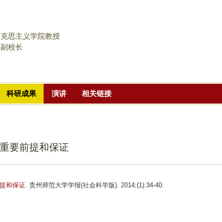
跳
转
到
马克思主义学院教授
页
学副校长
面
的
主
科研成果
演讲
相关链接
要
内
容
部
重要前提和保证
分
提和保证
. 贵州师范大学学报(社会科学版). 2014;(1):34-40.