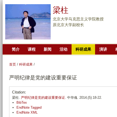
跳
梁柱
转
到
北京大学马克思主义学院教授
页
原北京大学副校长
面
的
主
简介
课程
新闻
活动
科研成果
演讲
要
内
容
首页
/
科研成果
/
部
严明纪律是党的建设重要保证
分
Citation:
梁柱.
严明纪律是党的建设重要保证
. 中华魂. 2014;(5):18-22.
BibTex
EndNote Tagged
EndNote XML