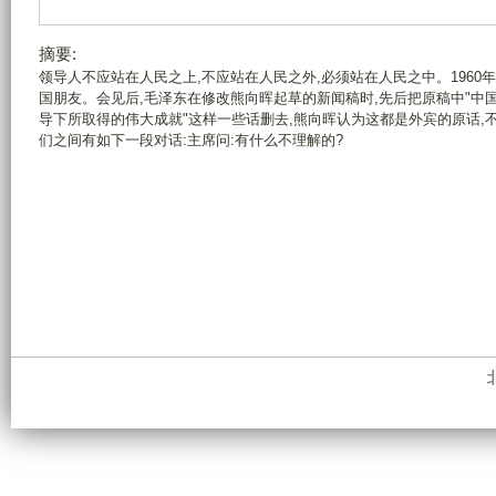
摘要:
领导人不应站在人民之上,不应站在人民之外,必须站在人民之中。1960
国朋友。会见后,毛泽东在修改熊向晖起草的新闻稿时,先后把原稿中"中
导下所取得的伟大成就"这样一些话删去,熊向晖认为这都是外宾的原话,
们之间有如下一段对话:主席问:有什么不理解的?