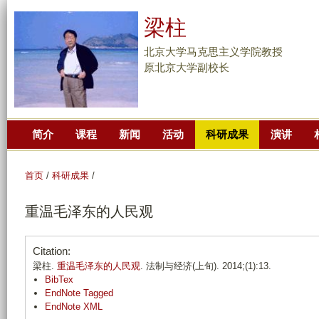
跳
梁柱
转
到
北京大学马克思主义学院教授
页
原北京大学副校长
面
的
主
简介
课程
新闻
活动
科研成果
演讲
要
内
容
首页
/
科研成果
/
部
重温毛泽东的人民观
分
Citation:
梁柱.
重温毛泽东的人民观
. 法制与经济(上旬). 2014;(1):13.
BibTex
EndNote Tagged
EndNote XML