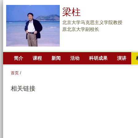
跳
梁柱
转
到
北京大学马克思主义学院教授
页
原北京大学副校长
面
的
主
简介
课程
新闻
活动
科研成果
演讲
要
内
首页
/
容
部
相关链接
分