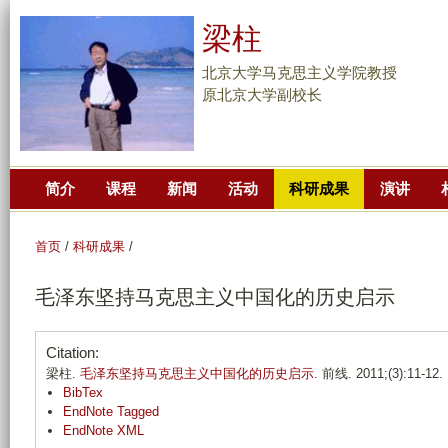
跳
梁柱
转
到
北京大学马克思主义学院教授
页
原北京大学副校长
面
的
主
简介
课程
新闻
活动
科研成果
演讲
要
内
容
首页
/
科研成果
/
部
毛泽东坚持马克思主义中国化的历史启示
分
Citation:
梁柱.
毛泽东坚持马克思主义中国化的历史启示
. 前线. 2011;(3):11-12.
BibTex
EndNote Tagged
EndNote XML