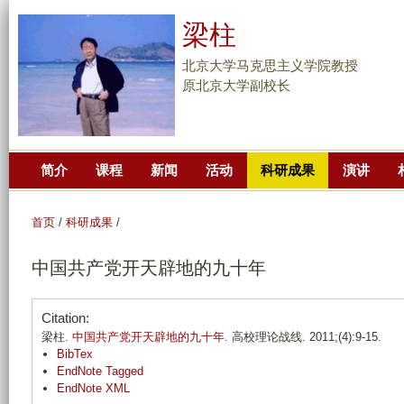
跳
梁柱
转
到
北京大学马克思主义学院教授
页
原北京大学副校长
面
的
主
简介
课程
新闻
活动
科研成果
演讲
要
内
容
首页
/
科研成果
/
部
中国共产党开天辟地的九十年
分
Citation:
梁柱.
中国共产党开天辟地的九十年
. 高校理论战线. 2011;(4):9-15.
BibTex
EndNote Tagged
EndNote XML