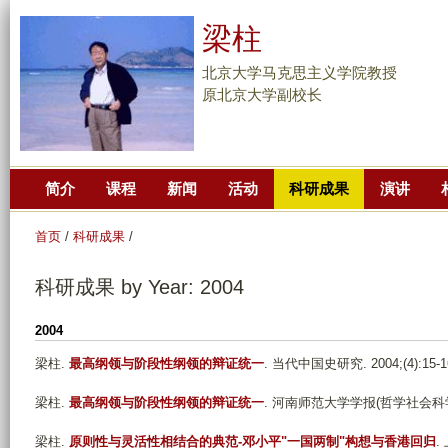
跳
梁柱
转
到
北京大学马克思主义学院教授
页
原北京大学副校长
面
的
主
简介
课程
新闻
活动
科研成果
演讲
要
内
首页
/
科研成果
/
容
部
科研成果 by Year: 2004
分
2004
梁柱
.
最高纲领与阶段性纲领的辩证统一
. 当代中国史研究. 2004;(4):15-1
梁柱
.
最高纲领与阶段性纲领的辩证统一
. 河南师范大学学报(哲学社会科学版). 
梁柱
.
原则性与灵活性相结合的典范-邓小平"一国两制"构想与香港回归
.