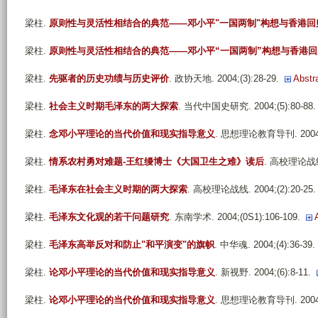
梁柱
.
原则性与灵活性相结合的典范——邓小平"一国两制"构想与香港回
梁柱
.
原则性与灵活性相结合的典范——邓小平“一国两制”构想与香港回
梁柱
.
先驱者的历史功绩与历史评价
. 政协天地. 2004;(3):28-29.
Abstr
梁柱
.
社会主义时期毛泽东的两大探索
. 当代中国史研究. 2004;(5):80-88.
梁柱
.
念邓小平理论的当代价值和现实指导意义
. 思想理论教育导刊. 2004;(
梁柱
.
情系农村勇对难题-王红缦博士《大国卫生之难》读后
. 高校理论战线. 
梁柱
.
毛泽东在社会主义时期的两大探索
. 高校理论战线. 2004;(2):20-25.
梁柱
.
毛泽东文化观的若干问题研究
. 东南学术. 2004;(0S1):106-109.
梁柱
.
毛泽东高举反对和防止"和平演变"的旗帜
. 中华魂. 2004;(4):36-39.
梁柱
.
论邓小平理论的当代价值和现实指导意义
. 新视野. 2004;(6):8-11.
梁柱
.
论邓小平理论的当代价值和现实指导意义
. 思想理论教育导刊. 2004;(