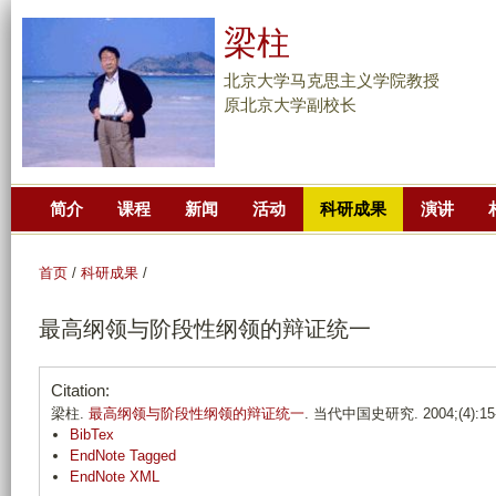
跳
梁柱
转
到
北京大学马克思主义学院教授
页
原北京大学副校长
面
的
主
简介
课程
新闻
活动
科研成果
演讲
要
内
容
首页
/
科研成果
/
部
最高纲领与阶段性纲领的辩证统一
分
Citation:
梁柱.
最高纲领与阶段性纲领的辩证统一
. 当代中国史研究. 2004;(4):15-
BibTex
EndNote Tagged
EndNote XML