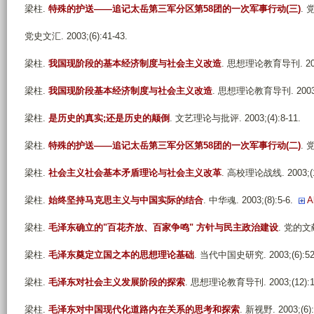
梁柱
.
特殊的护送——追记太岳第三军分区第58团的一次军事行动(三)
. 
党史文汇. 2003;(6):41-43.
梁柱
.
我国现阶段的基本经济制度与社会主义改造
. 思想理论教育导刊. 2003;
梁柱
.
我国现阶段基本经济制度与社会主义改造
. 思想理论教育导刊. 2003;(
梁柱
.
是历史的真实;还是历史的颠倒
. 文艺理论与批评. 2003;(4):8-11.
梁柱
.
特殊的护送——追记太岳第三军分区第58团的一次军事行动(二)
. 
梁柱
.
社会主义社会基本矛盾理论与社会主义改革
. 高校理论战线. 2003;(10
梁柱
.
始终坚持马克思主义与中国实际的结合
. 中华魂. 2003;(8):5-6.
A
梁柱
.
毛泽东确立的"百花齐放、百家争鸣" 方针与民主政治建设
. 党的文献.
梁柱
.
毛泽东奠定立国之本的思想理论基础
. 当代中国史研究. 2003;(6):52
梁柱
.
毛泽东对社会主义发展阶段的探索
. 思想理论教育导刊. 2003;(12):15
梁柱
.
毛泽东对中国现代化道路内在关系的思考和探索
. 新视野. 2003;(6):