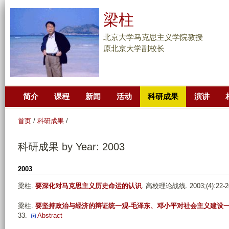
跳
梁柱
转
到
北京大学马克思主义学院教授
页
原北京大学副校长
面
的
主
简介
课程
新闻
活动
科研成果
演讲
要
内
首页
/
科研成果
/
容
部
科研成果 by Year: 2003
分
2003
梁柱
.
要深化对马克思主义历史命运的认识
. 高校理论战线. 2003;(4):22-2
梁柱
.
要坚持政治与经济的辩证统一观-毛泽东、邓小平对社会主义建设
33.
Abstract