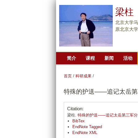
梁柱
北京大学
原北京大
简介
课程
新闻
活动
首页
/
科研成果
/
特殊的护送——追记太岳第三
Citation:
梁柱.
特殊的护送——追记太岳第三军分区
BibTex
EndNote Tagged
EndNote XML