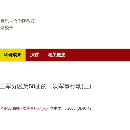
跳
转
到
马克思主义学院教授
页
学副校长
面
的
主
科研成果
演讲
相关链接
要
内
容
部
军分区第58团的一次军事行动(三)
分
第58团的一次军事行动(三)
. 党史文汇. 2003;(8):40-42.