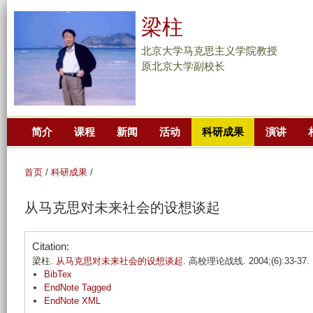
跳
梁柱
转
到
北京大学马克思主义学院教授
页
原北京大学副校长
面
的
主
简介
课程
新闻
活动
科研成果
演讲
要
内
容
首页
/
科研成果
/
部
从马克思对未来社会的设想谈起
分
Citation:
梁柱.
从马克思对未来社会的设想谈起
. 高校理论战线. 2004;(6):33-37.
BibTex
EndNote Tagged
EndNote XML