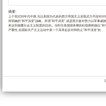
摘要:
上个世纪50年代中期,当以美国为代表的西方帝国主义采取武力手段对付
而明确的"和平演变"战略。所谓"和平演变",就是西方敌对势力以军事威
来达到颠覆社会主义制度的目的。当时任美国国务卿的杜勒斯刚抛出"和
严重性,在国际共产主义运动中第一个高举起反对和防止"和平演变"的