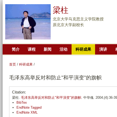
跳
梁柱
转
到
北京大学马克思主义学院教授
页
原北京大学副校长
面
的
主
简介
课程
新闻
活动
科研成果
演讲
要
内
容
首页
/
科研成果
/
部
毛泽东高举反对和防止"和平演变"的旗帜
分
Citation:
梁柱.
毛泽东高举反对和防止"和平演变"的旗帜
. 中华魂. 2004;(4):36-39
BibTex
EndNote Tagged
EndNote XML