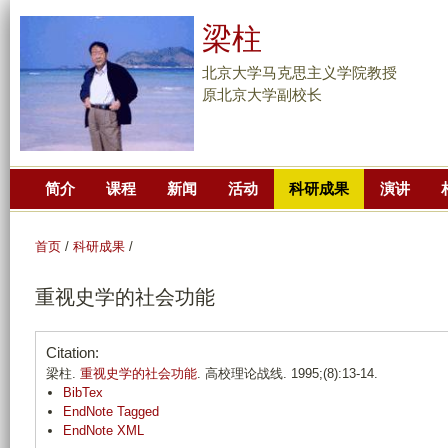
跳
梁柱
转
到
北京大学马克思主义学院教授
页
原北京大学副校长
面
的
主
简介
课程
新闻
活动
科研成果
演讲
要
内
容
首页
/
科研成果
/
部
重视史学的社会功能
分
Citation:
梁柱.
重视史学的社会功能
. 高校理论战线. 1995;(8):13-14.
BibTex
EndNote Tagged
EndNote XML