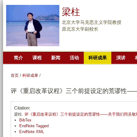
跳
梁柱
转
到
北京大学马克思主义学院教授
页
原北京大学副校长
面
的
主
简介
课程
新闻
活动
科研成果
演讲
要
内
容
首页
/
科研成果
/
部
评《重启改革议程》三个前提设定的荒谬性—
分
Citation:
梁柱.
评《重启改革议程》三个前提设定的荒谬性——关于我们同吴敬
BibTex
EndNote Tagged
EndNote XML