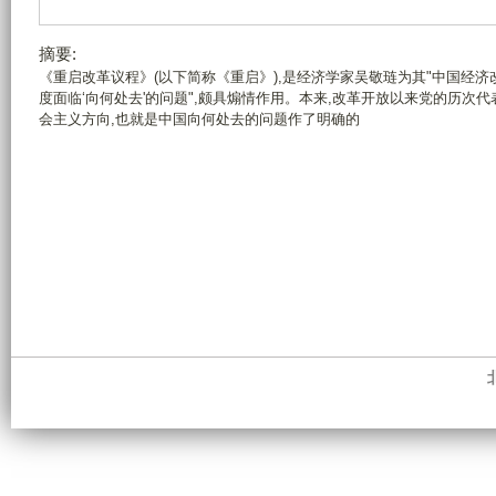
摘要:
《重启改革议程》(以下简称《重启》),是经济学家吴敬琏为其"中国经济
度面临‘向何处去'的问题",颇具煽情作用。本来,改革开放以来党的历次
会主义方向,也就是中国向何处去的问题作了明确的