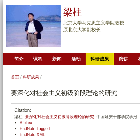
跳
梁柱
转
到
北京大学马克思主义学院教授
页
原北京大学副校长
面
的
主
简介
课程
新闻
活动
科研成果
演讲
要
内
容
首页
/
科研成果
/
部
要深化对社会主义初级阶段理论的研究
分
Citation:
梁柱.
要深化对社会主义初级阶段理论的研究
. 中国延安干部学院学报. 2013
BibTex
EndNote Tagged
EndNote XML