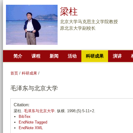
跳
梁柱
转
到
北京大学马克思主义学院教授
页
原北京大学副校长
面
的
主
简介
课程
新闻
活动
科研成果
演讲
要
内
容
首页
/
科研成果
/
部
毛泽东与北京大学
分
Citation:
梁柱.
毛泽东与北京大学
. 纵横. 1998;(5):5-11+2.
BibTex
EndNote Tagged
EndNote XML