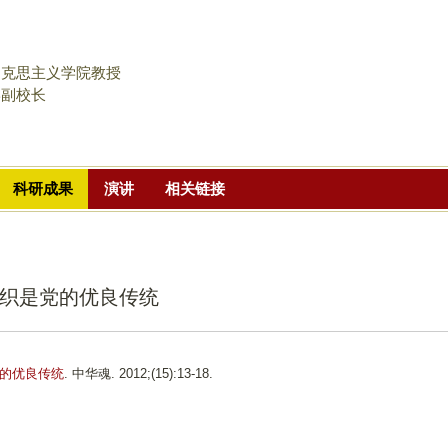
跳
转
到
马克思主义学院教授
页
学副校长
面
的
主
科研成果
演讲
相关链接
要
内
容
部
织是党的优良传统
分
的优良传统
. 中华魂. 2012;(15):13-18.