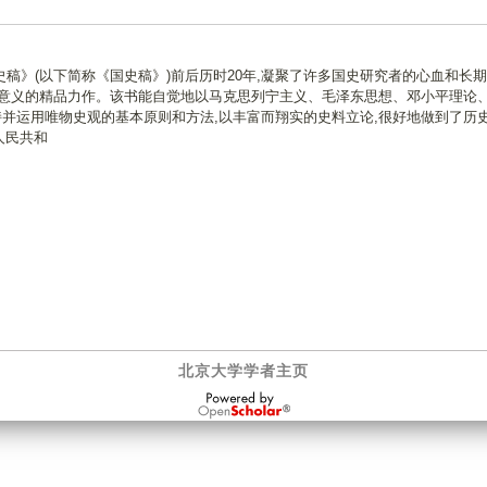
稿》(以下简称《国史稿》)前后历时20年,凝聚了许多国史研究者的心血和长
实意义的精品力作。该书能自觉地以马克思列宁主义、毛泽东思想、邓小平理论、
持并运用唯物史观的基本原则和方法,以丰富而翔实的史料立论,很好地做到了历
人民共和
北京大学学者主页
OpenScholar