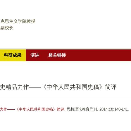
跳
转
到
马克思主义学院教授
页
学副校长
面
的
主
科研成果
演讲
相关链接
要
内
容
部
史精品力作——《中华人民共和国史稿》简评
分
力作——《中华人民共和国史稿》简评
. 思想理论教育导刊. 2014;(3):140-141.