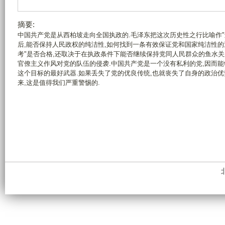
摘要:
中国共产党是从西柏坡走向全国执政的.毛泽东把这次历史性之行比喻作"进
后,能否保持人民政权的纯洁性,如何找到一条有效保证党和国家纯洁性的
考"是否合格,还取决于在执政条件下能否继续保持党同人民群众的鱼水关
官僚主义作风对党的队伍的侵袭.中国共产党是一个没有私利的党,因而能
这个目标的最好武器.如果丢失了党的优良传统,也就丧失了自身的政治优
来,这是值得我们严重警惕的.