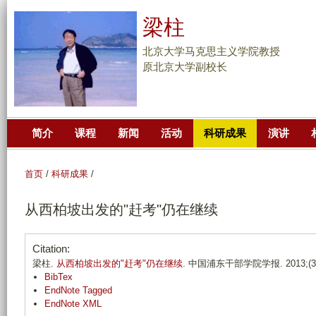
跳
梁柱
转
到
北京大学马克思主义学院教授
页
原北京大学副校长
面
的
主
简介
课程
新闻
活动
科研成果
演讲
要
内
容
首页
/
科研成果
/
部
从西柏坡出发的"赶考"仍在继续
分
Citation:
梁柱.
从西柏坡出发的"赶考"仍在继续
. 中国浦东干部学院学报. 2013;(3):
BibTex
EndNote Tagged
EndNote XML