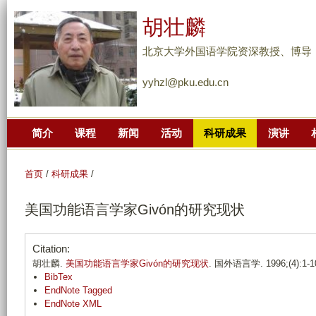
跳
胡壮麟
转
到
北京大学外国语学院资深教授、博导
页
yyhzl@pku.edu.cn
面
的
主
简介
课程
新闻
活动
科研成果
演讲
要
内
容
首页
/
科研成果
/
部
美国功能语言学家Givón的研究现状
分
Citation:
胡壮麟.
美国功能语言学家Givón的研究现状
. 国外语言学. 1996;(4):1-1
BibTex
EndNote Tagged
EndNote XML