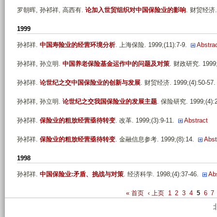
罗朝晖, 孙祁祥, 高西有
.
论加入世贸组织对中国保险业的影响
. 财贸经济. 2
1999
孙祁祥
.
中国寿险业的经营环境分析
. 上海保险. 1999;(11):7-9.
Abstra
孙祁祥, 孙立明
.
中国养老保险基金运作中的问题及对策
. 财政研究. 1999;(
孙祁祥
.
论世纪之交中国保险业的创新与发展
. 财贸经济. 1999;(4):50-57.
孙祁祥, 孙立明
.
论世纪之交我国保险业的发展主题
. 保险研究. 1999;(4):2
孙祁祥
.
保险业的粗放经营亟待转变
. 改革. 1999;(3):9-11.
Abstract
孙祁祥
.
保险业的粗放经营亟待转变
. 金融信息参考. 1999;(8):14.
Abst
1998
孙祁祥
.
中国保险业:矛盾、挑战与对策
. 经济科学. 1998;(4):37-46.
Ab
P
« 首页
‹ 上页
1
2
3
4
5
6
7
a