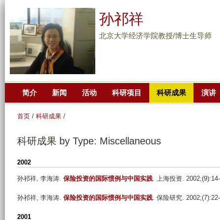
跳
孙祁祥
转
到
北京大学经济学院教授/博士生导师
页
面
的
主
简介
新闻
活动
科研项目
科研成果
演讲
要
内
首页
/
科研成果
/
容
部
科研成果 by Type: Miscellaneous
分
2002
孙祁祥, 李海涛
.
保险投资的国际惯例与中国实践
. 上海投资. 2002;(9):14-
孙祁祥, 李海涛
.
保险投资的国际惯例与中国实践
. 保险研究. 2002;(7):22-
2001