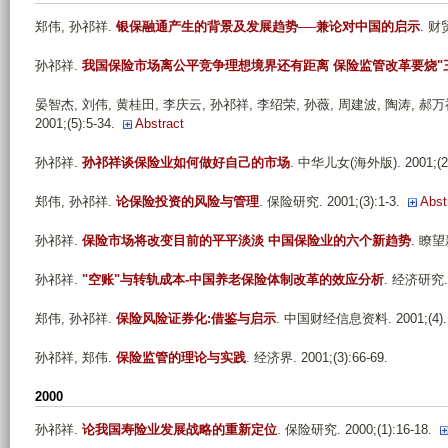
郑伟, 孙祁祥
.
银保融通产生的背景及发展趋势──兼论对中国的启示
. 财贸
孙祁祥
.
我国保险市场离公平竞争理想境界还有距离 保险监管改革要烧"
晏智杰, 刘伟, 黄桂田, 李庆云, 孙祁祥, 李绍荣, 孙薇, 周建波, 陶涛, 郝
2001;(5):5-34.
Abstract
孙祁祥
.
孙祁祥谈保险业如何做好自己的市场
. 中华儿女(海外版). 2001;(24
郑伟, 孙祁祥
.
论保险投资的风险与管理
. 保险研究. 2001;(3):1-3.
Abst
孙祁祥
.
保险市场将改变目前的平平淡淡 中国保险业的六个新趋势
. 瞭望新
孙祁祥
.
"空账"与转轨成本-中国养老保险体制改革的效应分析
. 经济研究. 2
郑伟, 孙祁祥
.
保险风险证券化:借鉴与启示
. 中国财经信息资料. 2001;(4).
孙祁祥, 郑伟
.
保险监管的理论与实践
. 经济界. 2001;(3):66-69.
2000
孙祁祥
.
论我国寿险业发展战略的重新定位
. 保险研究. 2000;(1):16-18.