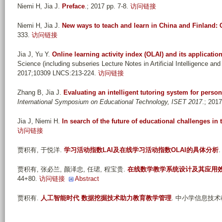
Niemi H, Jia J
.
Preface
.; 2017 pp. 7-8.
访问链接
Niemi H, Jia J
.
New ways to teach and learn in China and Finland:
333.
访问链接
Jia J, Yu Y
.
Online learning activity index (OLAI) and its applicatio
Science (including subseries Lecture Notes in Artificial Intelligence and
2017;10309 LNCS:213-224.
访问链接
Zhang B, Jia J
.
Evaluating an intelligent tutoring system for perso
International Symposium on Educational Technology, ISET 2017
.; 201
Jia J, Niemi H
.
In search of the future of educational challenges in
访问链接
贾积有, 于悦洋
.
学习活动指数LAI及在线学习活动指数OLAI的具体分析
贾积有, 张必兰, 颜泽忠, 任珺, 程宝贵
.
在线数学教学系统设计及其应用
44+80.
访问链接
Abstract
贾积有
.
人工智能时代 数据挖掘技术助力教育教学管理
. 中小学信息技术教育.