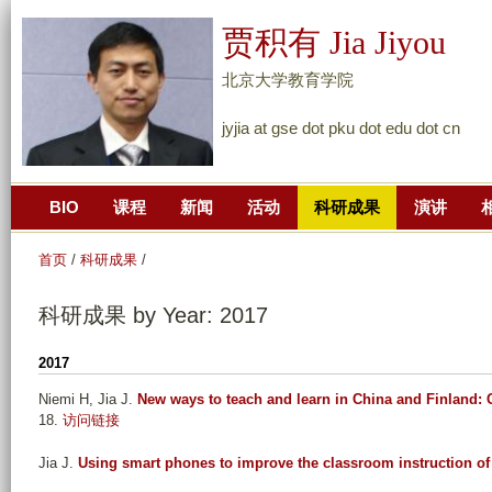
跳
贾积有 Jia Jiyou
转
到
北京大学教育学院
页
jyjia at gse dot pku dot edu dot cn
面
的
主
BIO
课程
新闻
活动
科研成果
演讲
要
内
首页
/
科研成果
/
容
部
科研成果 by Year: 2017
分
2017
Niemi H, Jia J
.
New ways to teach and learn in China and Finland:
18.
访问链接
Jia J
.
Using smart phones to improve the classroom instruction of 