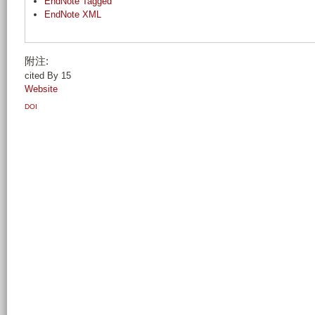
EndNote Tagged
EndNote XML
附注:
cited By 15
Website
DOI