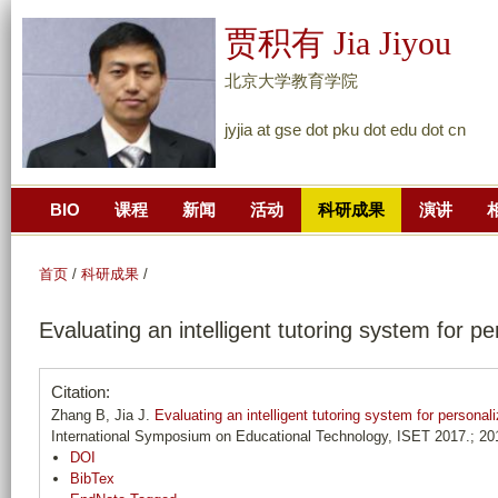
跳
贾积有 Jia Jiyou
转
到
北京大学教育学院
页
jyjia at gse dot pku dot edu dot cn
面
的
主
BIO
课程
新闻
活动
科研成果
演讲
要
内
容
首页
/
科研成果
/
部
Evaluating an intelligent tutoring system for p
分
Citation:
Zhang B, Jia J.
Evaluating an intelligent tutoring system for persona
International Symposium on Educational Technology, ISET 2017.; 20
DOI
BibTex