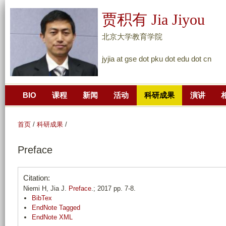
跳
贾积有 Jia Jiyou
转
到
北京大学教育学院
页
jyjia at gse dot pku dot edu dot cn
面
的
主
BIO
课程
新闻
活动
科研成果
演讲
要
内
容
首页
/
科研成果
/
部
Preface
分
Citation:
Niemi H, Jia J.
Preface
.; 2017 pp. 7-8.
BibTex
EndNote Tagged
EndNote XML